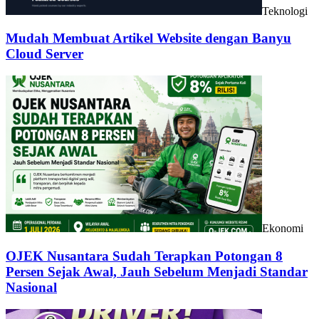
Teknologi
Mudah Membuat Artikel Website dengan Banyu
Cloud Server
Ekonomi
OJEK Nusantara Sudah Terapkan Potongan 8
Persen Sejak Awal, Jauh Sebelum Menjadi Standar
Nasional