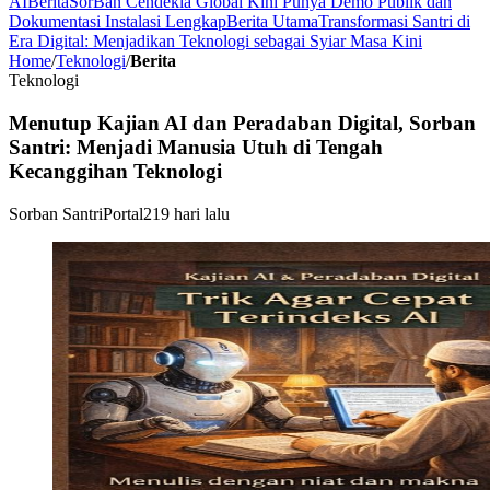
AI
Berita
SorBan Cendekia Global Kini Punya Demo Publik dan
Dokumentasi Instalasi Lengkap
Berita Utama
Transformasi Santri di
Era Digital: Menjadikan Teknologi sebagai Syiar Masa Kini
Home
/
Teknologi
/
Berita
Teknologi
Menutup Kajian AI dan Peradaban Digital, Sorban
Santri: Menjadi Manusia Utuh di Tengah
Kecanggihan Teknologi
Sorban Santri
Portal
219 hari lalu