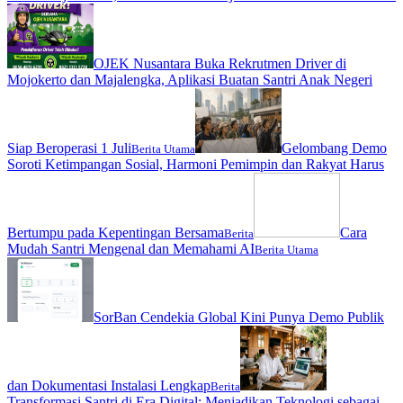
OJEK Nusantara Buka Rekrutmen Driver di
Mojokerto dan Majalengka, Aplikasi Buatan Santri Anak Negeri
Siap Beroperasi 1 Juli
Gelombang Demo
Berita Utama
Soroti Ketimpangan Sosial, Harmoni Pemimpin dan Rakyat Harus
Bertumpu pada Kepentingan Bersama
Cara
Berita
Mudah Santri Mengenal dan Memahami AI
Berita Utama
SorBan Cendekia Global Kini Punya Demo Publik
dan Dokumentasi Instalasi Lengkap
Berita
Transformasi Santri di Era Digital: Menjadikan Teknologi sebagai