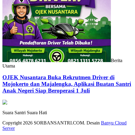
Berita
Utama
OJEK Nusantara Buka Rekrutmen Driver di
Mojokerto dan Majalengka, Aplikasi Buatan Santri
Anak Negeri Siap Beroperasi 1 Juli
Suara Santri Suara Hati
Copyright 2026 SORBANSANTRI.COM. Desain
Banyu Cloud
Server