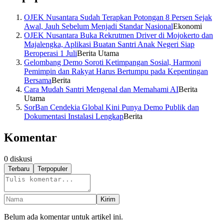
OJEK Nusantara Sudah Terapkan Potongan 8 Persen Sejak
Awal, Jauh Sebelum Menjadi Standar Nasional
Ekonomi
OJEK Nusantara Buka Rekrutmen Driver di Mojokerto dan
Majalengka, Aplikasi Buatan Santri Anak Negeri Siap
Beroperasi 1 Juli
Berita Utama
Gelombang Demo Soroti Ketimpangan Sosial, Harmoni
Pemimpin dan Rakyat Harus Bertumpu pada Kepentingan
Bersama
Berita
Cara Mudah Santri Mengenal dan Memahami AI
Berita
Utama
SorBan Cendekia Global Kini Punya Demo Publik dan
Dokumentasi Instalasi Lengkap
Berita
Komentar
0
diskusi
Terbaru
Terpopuler
Kirim
Belum ada komentar untuk artikel ini.