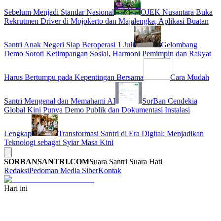
Sebelum Menjadi Standar Nasional
OJEK Nusantara Buka
Rekrutmen Driver di Mojokerto dan Majalengka, Aplikasi Buatan
Santri Anak Negeri Siap Beroperasi 1 Juli
Gelombang
Demo Soroti Ketimpangan Sosial, Harmoni Pemimpin dan Rakyat
Harus Bertumpu pada Kepentingan Bersama
Cara Mudah
Santri Mengenal dan Memahami AI
SorBan Cendekia
Global Kini Punya Demo Publik dan Dokumentasi Instalasi
Lengkap
Transformasi Santri di Era Digital: Menjadikan
Teknologi sebagai Syiar Masa Kini
SORBANSANTRI.COM
Suara Santri Suara Hati
Redaksi
Pedoman Media Siber
Kontak
Hari ini