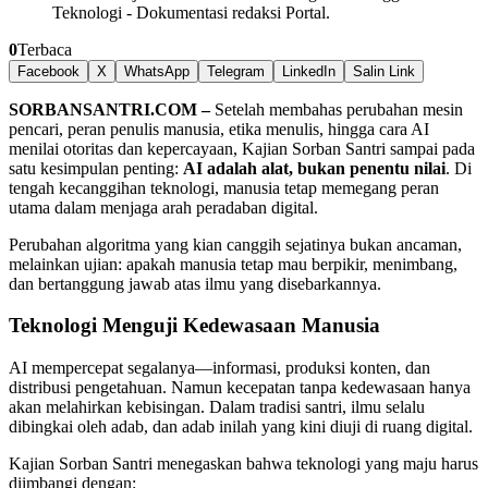
Teknologi
-
Dokumentasi redaksi Portal.
0
Terbaca
Facebook
X
WhatsApp
Telegram
LinkedIn
Salin Link
SORBANSANTRI.COM –
Setelah membahas perubahan mesin
pencari, peran penulis manusia, etika menulis, hingga cara AI
menilai otoritas dan kepercayaan, Kajian Sorban Santri sampai pada
satu kesimpulan penting:
AI adalah alat, bukan penentu nilai
. Di
tengah kecanggihan teknologi, manusia tetap memegang peran
utama dalam menjaga arah peradaban digital.
Perubahan algoritma yang kian canggih sejatinya bukan ancaman,
melainkan ujian: apakah manusia tetap mau berpikir, menimbang,
dan bertanggung jawab atas ilmu yang disebarkannya.
Teknologi Menguji Kedewasaan Manusia
AI mempercepat segalanya—informasi, produksi konten, dan
distribusi pengetahuan. Namun kecepatan tanpa kedewasaan hanya
akan melahirkan kebisingan. Dalam tradisi santri, ilmu selalu
dibingkai oleh adab, dan adab inilah yang kini diuji di ruang digital.
Kajian Sorban Santri menegaskan bahwa teknologi yang maju harus
diimbangi dengan: