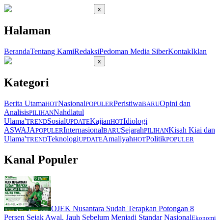
x
Halaman
Beranda
Tentang Kami
Redaksi
Pedoman Media Siber
Kontak
Iklan
x
Kategori
Berita Utama
Nasional
Peristiwa
Opini dan
HOT
POPULER
BARU
Analisis
Nahdlatul
PILIHAN
Ulama'
Sosial
Kajian
Idiologi
TREND
UPDATE
HOT
ASWAJA
Internasional
Sejarah
Kisah Kiai dan
POPULER
BARU
PILIHAN
Ulama'
Teknologi
Amaliyah
Politik
TREND
UPDATE
HOT
POPULER
Kanal Populer
OJEK Nusantara Sudah Terapkan Potongan 8
Persen Sejak Awal, Jauh Sebelum Menjadi Standar Nasional
Ekonomi