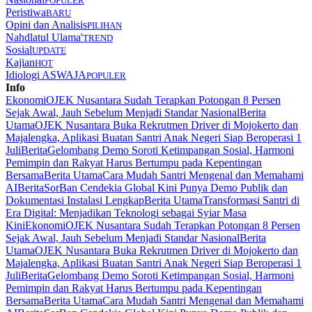
POPULER
Peristiwa
BARU
Opini dan Analisis
PILIHAN
Nahdlatul Ulama'
TREND
Sosial
UPDATE
Kajian
HOT
Idiologi ASWAJA
POPULER
Info
Ekonomi
OJEK Nusantara Sudah Terapkan Potongan 8 Persen
Sejak Awal, Jauh Sebelum Menjadi Standar Nasional
Berita
Utama
OJEK Nusantara Buka Rekrutmen Driver di Mojokerto dan
Majalengka, Aplikasi Buatan Santri Anak Negeri Siap Beroperasi 1
Juli
Berita
Gelombang Demo Soroti Ketimpangan Sosial, Harmoni
Pemimpin dan Rakyat Harus Bertumpu pada Kepentingan
Bersama
Berita Utama
Cara Mudah Santri Mengenal dan Memahami
AI
Berita
SorBan Cendekia Global Kini Punya Demo Publik dan
Dokumentasi Instalasi Lengkap
Berita Utama
Transformasi Santri di
Era Digital: Menjadikan Teknologi sebagai Syiar Masa
Kini
Ekonomi
OJEK Nusantara Sudah Terapkan Potongan 8 Persen
Sejak Awal, Jauh Sebelum Menjadi Standar Nasional
Berita
Utama
OJEK Nusantara Buka Rekrutmen Driver di Mojokerto dan
Majalengka, Aplikasi Buatan Santri Anak Negeri Siap Beroperasi 1
Juli
Berita
Gelombang Demo Soroti Ketimpangan Sosial, Harmoni
Pemimpin dan Rakyat Harus Bertumpu pada Kepentingan
Bersama
Berita Utama
Cara Mudah Santri Mengenal dan Memahami