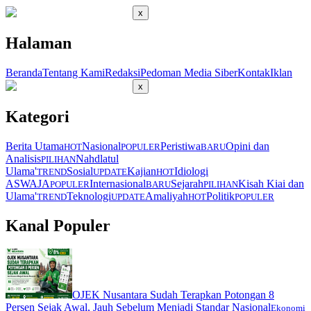
x
Halaman
Beranda
Tentang Kami
Redaksi
Pedoman Media Siber
Kontak
Iklan
x
Kategori
Berita Utama
Nasional
Peristiwa
Opini dan
HOT
POPULER
BARU
Analisis
Nahdlatul
PILIHAN
Ulama'
Sosial
Kajian
Idiologi
TREND
UPDATE
HOT
ASWAJA
Internasional
Sejarah
Kisah Kiai dan
POPULER
BARU
PILIHAN
Ulama'
Teknologi
Amaliyah
Politik
TREND
UPDATE
HOT
POPULER
Kanal Populer
OJEK Nusantara Sudah Terapkan Potongan 8
Persen Sejak Awal, Jauh Sebelum Menjadi Standar Nasional
Ekonomi