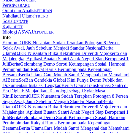
POPULER
Peristiwa
BARU
Opini dan Analisis
PILIHAN
Nahdlatul Ulama'
TREND
Sosial
UPDATE
Kajian
HOT
Idiologi ASWAJA
POPULER
Info
Ekonomi
OJEK Nusantara Sudah Terapkan Potongan 8 Persen
Sejak Awal, Jauh Sebelum Menjadi Standar Nasional
Berita
Utama
OJEK Nusantara Buka Rekrutmen Driver di Mojokerto dan
Majalengka, Aplikasi Buatan Santri Anak Negeri Siap Beroperasi 1
Juli
Berita
Gelombang Demo Soroti Ketimpangan Sosial, Harmoni
Pemimpin dan Rakyat Harus Bertumpu pada Kepentingan
Bersama
Berita Utama
Cara Mudah Santri Mengenal dan Memahami
AI
Berita
SorBan Cendekia Global Kini Punya Demo Publik dan
Dokumentasi Instalasi Lengkap
Berita Utama
Transformasi Santri di
Era Digital: Menjadikan Teknologi sebagai Syiar Masa
Kini
Ekonomi
OJEK Nusantara Sudah Terapkan Potongan 8 Persen
Sejak Awal, Jauh Sebelum Menjadi Standar Nasional
Berita
Utama
OJEK Nusantara Buka Rekrutmen Driver di Mojokerto dan
Majalengka, Aplikasi Buatan Santri Anak Negeri Siap Beroperasi 1
Juli
Berita
Gelombang Demo Soroti Ketimpangan Sosial, Harmoni
Pemimpin dan Rakyat Harus Bertumpu pada Kepentingan
Bersama
Berita Utama
Cara Mudah Santri Mengenal dan Memahami