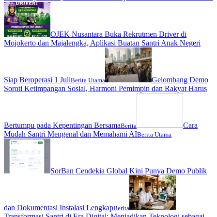
OJEK Nusantara Buka Rekrutmen Driver di
Mojokerto dan Majalengka, Aplikasi Buatan Santri Anak Negeri
Siap Beroperasi 1 Juli
Gelombang Demo
Berita Utama
Soroti Ketimpangan Sosial, Harmoni Pemimpin dan Rakyat Harus
Bertumpu pada Kepentingan Bersama
Cara
Berita
Mudah Santri Mengenal dan Memahami AI
Berita Utama
SorBan Cendekia Global Kini Punya Demo Publik
dan Dokumentasi Instalasi Lengkap
Berita
Transformasi Santri di Era Digital: Menjadikan Teknologi sebagai