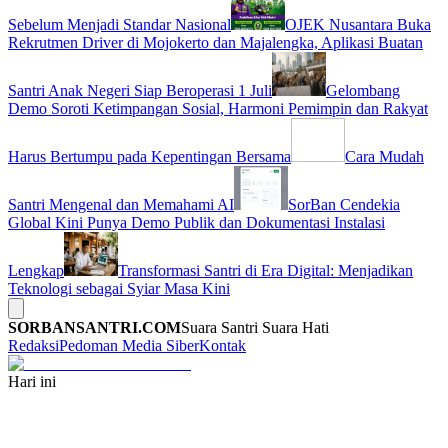
Sebelum Menjadi Standar Nasional
OJEK Nusantara Buka
Rekrutmen Driver di Mojokerto dan Majalengka, Aplikasi Buatan
Santri Anak Negeri Siap Beroperasi 1 Juli
Gelombang
Demo Soroti Ketimpangan Sosial, Harmoni Pemimpin dan Rakyat
Harus Bertumpu pada Kepentingan Bersama
Cara Mudah
Santri Mengenal dan Memahami AI
SorBan Cendekia
Global Kini Punya Demo Publik dan Dokumentasi Instalasi
Lengkap
Transformasi Santri di Era Digital: Menjadikan
Teknologi sebagai Syiar Masa Kini
SORBANSANTRI.COM
Suara Santri Suara Hati
Redaksi
Pedoman Media Siber
Kontak
Hari ini