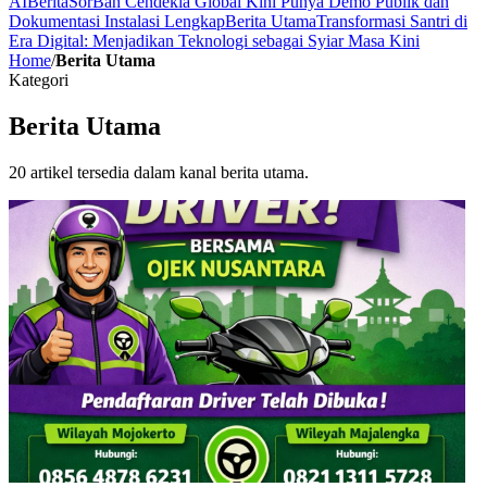
AI
Berita
SorBan Cendekia Global Kini Punya Demo Publik dan
Dokumentasi Instalasi Lengkap
Berita Utama
Transformasi Santri di
Era Digital: Menjadikan Teknologi sebagai Syiar Masa Kini
Home
/
Berita Utama
Kategori
Berita Utama
20
artikel tersedia dalam kanal
berita utama
.