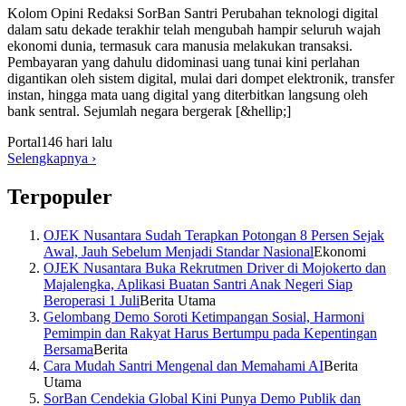
Kolom Opini Redaksi SorBan Santri Perubahan teknologi digital
dalam satu dekade terakhir telah mengubah hampir seluruh wajah
ekonomi dunia, termasuk cara manusia melakukan transaksi.
Pembayaran yang dahulu didominasi uang tunai kini perlahan
digantikan oleh sistem digital, mulai dari dompet elektronik, transfer
instan, hingga mata uang digital yang diterbitkan langsung oleh
bank sentral. Sejumlah negara bergerak [&hellip;]
Portal
146 hari lalu
Selengkapnya
›
Terpopuler
OJEK Nusantara Sudah Terapkan Potongan 8 Persen Sejak
Awal, Jauh Sebelum Menjadi Standar Nasional
Ekonomi
OJEK Nusantara Buka Rekrutmen Driver di Mojokerto dan
Majalengka, Aplikasi Buatan Santri Anak Negeri Siap
Beroperasi 1 Juli
Berita Utama
Gelombang Demo Soroti Ketimpangan Sosial, Harmoni
Pemimpin dan Rakyat Harus Bertumpu pada Kepentingan
Bersama
Berita
Cara Mudah Santri Mengenal dan Memahami AI
Berita
Utama
SorBan Cendekia Global Kini Punya Demo Publik dan