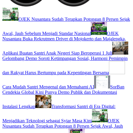
OJEK Nusantara Sudah Terapkan Potongan 8 Persen Sejak
Awal, Jauh Sebelum Menjadi Standar Nasional
OJEK
Nusantara Buka Rekrutmen Driver di Mojokerto dan Majalengka,
Aplikasi Buatan Santri Anak Negeri Siap Beroperasi 1 Juli
Gelombang Demo Soroti Ketimpangan Sosial, Harmoni Pemimpin
dan Rakyat Harus Bertumpu pada Kepentingan Bersama
Cara Mudah Santri Mengenal dan Memahami AI
SorBan
Cendekia Global Kini Punya Demo Publik dan Dokumentasi
Instalasi Lengkap
Transformasi Santri di Era Digital:
Menjadikan Teknologi sebagai Syiar Masa Kini
OJEK
Nusantara Sudah Terapkan Potongan 8 Persen Sejak Awal, Jauh