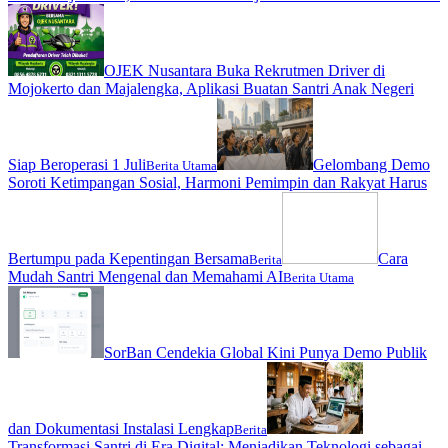
OJEK Nusantara Buka Rekrutmen Driver di
Mojokerto dan Majalengka, Aplikasi Buatan Santri Anak Negeri
Siap Beroperasi 1 Juli
Gelombang Demo
Berita Utama
Soroti Ketimpangan Sosial, Harmoni Pemimpin dan Rakyat Harus
Bertumpu pada Kepentingan Bersama
Cara
Berita
Mudah Santri Mengenal dan Memahami AI
Berita Utama
SorBan Cendekia Global Kini Punya Demo Publik
dan Dokumentasi Instalasi Lengkap
Berita
Transformasi Santri di Era Digital: Menjadikan Teknologi sebagai