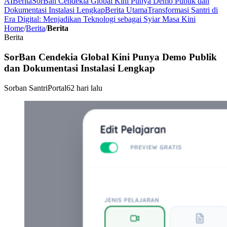
AI
Berita
SorBan Cendekia Global Kini Punya Demo Publik dan
Dokumentasi Instalasi Lengkap
Berita Utama
Transformasi Santri di
Era Digital: Menjadikan Teknologi sebagai Syiar Masa Kini
Home
/
Berita
/
Berita
Berita
SorBan Cendekia Global Kini Punya Demo Publik
dan Dokumentasi Instalasi Lengkap
Sorban Santri
Portal
62 hari lalu