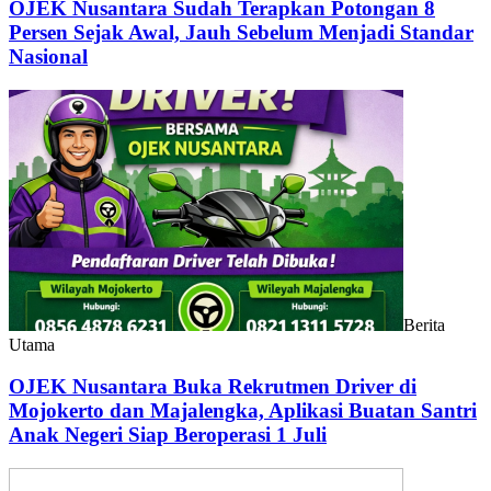
OJEK Nusantara Sudah Terapkan Potongan 8
Persen Sejak Awal, Jauh Sebelum Menjadi Standar
Nasional
Berita
Utama
OJEK Nusantara Buka Rekrutmen Driver di
Mojokerto dan Majalengka, Aplikasi Buatan Santri
Anak Negeri Siap Beroperasi 1 Juli