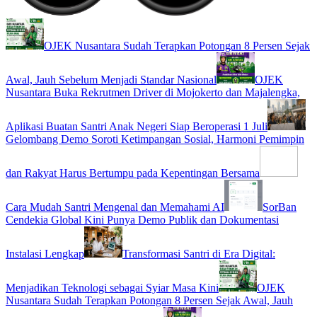
OJEK Nusantara Sudah Terapkan Potongan 8 Persen Sejak
Awal, Jauh Sebelum Menjadi Standar Nasional
OJEK
Nusantara Buka Rekrutmen Driver di Mojokerto dan Majalengka,
Aplikasi Buatan Santri Anak Negeri Siap Beroperasi 1 Juli
Gelombang Demo Soroti Ketimpangan Sosial, Harmoni Pemimpin
dan Rakyat Harus Bertumpu pada Kepentingan Bersama
Cara Mudah Santri Mengenal dan Memahami AI
SorBan
Cendekia Global Kini Punya Demo Publik dan Dokumentasi
Instalasi Lengkap
Transformasi Santri di Era Digital:
Menjadikan Teknologi sebagai Syiar Masa Kini
OJEK
Nusantara Sudah Terapkan Potongan 8 Persen Sejak Awal, Jauh