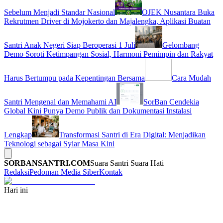
Sebelum Menjadi Standar Nasional
OJEK Nusantara Buka
Rekrutmen Driver di Mojokerto dan Majalengka, Aplikasi Buatan
Santri Anak Negeri Siap Beroperasi 1 Juli
Gelombang
Demo Soroti Ketimpangan Sosial, Harmoni Pemimpin dan Rakyat
Harus Bertumpu pada Kepentingan Bersama
Cara Mudah
Santri Mengenal dan Memahami AI
SorBan Cendekia
Global Kini Punya Demo Publik dan Dokumentasi Instalasi
Lengkap
Transformasi Santri di Era Digital: Menjadikan
Teknologi sebagai Syiar Masa Kini
SORBANSANTRI.COM
Suara Santri Suara Hati
Redaksi
Pedoman Media Siber
Kontak
Hari ini