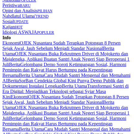
POPULER
Peristiwa
BARU
Opini dan Analisis
PILIHAN
Nahdlatul Ulama'
TREND
Sosial
UPDATE
Kajian
HOT
Idiologi ASWAJA
POPULER
Info
Ekonomi
OJEK Nusantara Sudah Terapkan Potongan 8 Persen
Sejak Awal, Jauh Sebelum Menjadi Standar Nasional
Berita
Utama
OJEK Nusantara Buka Rekrutmen Driver di Mojokerto dan
Majalengka, Aplikasi Buatan Santri Anak Negeri Siap Beroperasi 1
Juli
Berita
Gelombang Demo Soroti Ketimpangan Sosial, Harmoni
Pemimpin dan Rakyat Harus Bertumpu pada Kepentingan
Bersama
Berita Utama
Cara Mudah Santri Mengenal dan Memahami
AI
Berita
SorBan Cendekia Global Kini Punya Demo Publik dan
Dokumentasi Instalasi Lengkap
Berita Utama
Transformasi Santri di
Era Digital: Menjadikan Teknologi sebagai Syiar Masa
Kini
Ekonomi
OJEK Nusantara Sudah Terapkan Potongan 8 Persen
Sejak Awal, Jauh Sebelum Menjadi Standar Nasional
Berita
Utama
OJEK Nusantara Buka Rekrutmen Driver di Mojokerto dan
Majalengka, Aplikasi Buatan Santri Anak Negeri Siap Beroperasi 1
Juli
Berita
Gelombang Demo Soroti Ketimpangan Sosial, Harmoni
Pemimpin dan Rakyat Harus Bertumpu pada Kepentingan
Bersama
Berita Utama
Cara Mudah Santri Mengenal dan Memahami