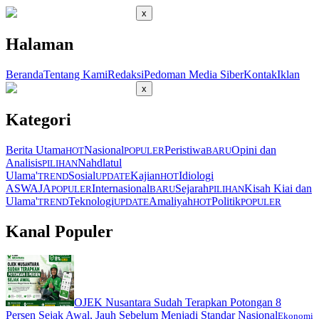
x
Halaman
Beranda
Tentang Kami
Redaksi
Pedoman Media Siber
Kontak
Iklan
x
Kategori
Berita Utama
Nasional
Peristiwa
Opini dan
HOT
POPULER
BARU
Analisis
Nahdlatul
PILIHAN
Ulama'
Sosial
Kajian
Idiologi
TREND
UPDATE
HOT
ASWAJA
Internasional
Sejarah
Kisah Kiai dan
POPULER
BARU
PILIHAN
Ulama'
Teknologi
Amaliyah
Politik
TREND
UPDATE
HOT
POPULER
Kanal Populer
OJEK Nusantara Sudah Terapkan Potongan 8
Persen Sejak Awal, Jauh Sebelum Menjadi Standar Nasional
Ekonomi