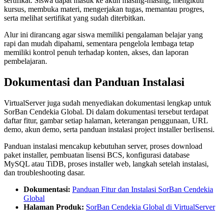
sertifikat. Siswa dapat masuk ke akun masing-masing, mengikuti
kursus, membuka materi, mengerjakan tugas, memantau progres,
serta melihat sertifikat yang sudah diterbitkan.
Alur ini dirancang agar siswa memiliki pengalaman belajar yang
rapi dan mudah dipahami, sementara pengelola lembaga tetap
memiliki kontrol penuh terhadap konten, akses, dan laporan
pembelajaran.
Dokumentasi dan Panduan Instalasi
VirtualServer juga sudah menyediakan dokumentasi lengkap untuk
SorBan Cendekia Global. Di dalam dokumentasi tersebut terdapat
daftar fitur, gambar setiap halaman, keterangan penggunaan, URL
demo, akun demo, serta panduan instalasi project installer berlisensi.
Panduan instalasi mencakup kebutuhan server, proses download
paket installer, pembuatan lisensi BCS, konfigurasi database
MySQL atau TiDB, proses installer web, langkah setelah instalasi,
dan troubleshooting dasar.
Dokumentasi:
Panduan Fitur dan Instalasi SorBan Cendekia
Global
Halaman Produk:
SorBan Cendekia Global di VirtualServer