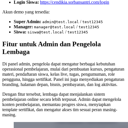
Login Siswa:
https://cendikia.sorbansantri.com/login
Akun demo yang tersedia:
Super Admin:
/
admin@test.local
test12345
Manager:
/
manager@test.local
test12345
Siswa:
/
siswa@test.local
test12345
Fitur untuk Admin dan Pengelola
Lembaga
Di panel admin, pengelola dapat mengatur berbagai kebutuhan
operasional pembelajaran, mulai dari pembuatan kursus, pengaturan
materi, pendaftaran siswa, kelas live, tugas, pengumuman, role
pengguna, hingga sertifikat. Panel ini juga menyediakan pengaturan
branding, halaman depan, bisnis, pembayaran, dan log aktivitas.
Dengan fitur tersebut, lembaga dapat menjalankan sistem
pembelajaran online secara lebih terpusat. Admin dapat mengelola
konten pembelajaran, memantau progres siswa, menyiapkan
template sertifikat, dan mengatur akses tim sesuai peran masing-
masing.