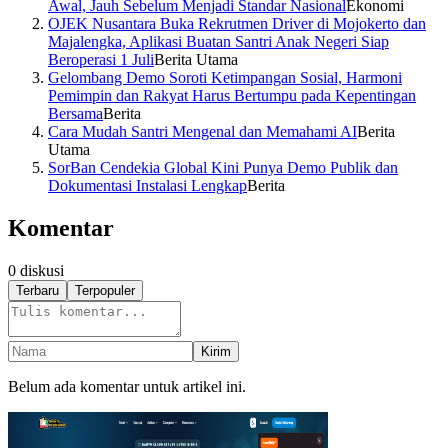
Awal, Jauh Sebelum Menjadi Standar Nasional
Ekonomi
OJEK Nusantara Buka Rekrutmen Driver di Mojokerto dan
Majalengka, Aplikasi Buatan Santri Anak Negeri Siap
Beroperasi 1 Juli
Berita Utama
Gelombang Demo Soroti Ketimpangan Sosial, Harmoni
Pemimpin dan Rakyat Harus Bertumpu pada Kepentingan
Bersama
Berita
Cara Mudah Santri Mengenal dan Memahami AI
Berita
Utama
SorBan Cendekia Global Kini Punya Demo Publik dan
Dokumentasi Instalasi Lengkap
Berita
Komentar
0
diskusi
Terbaru
Terpopuler
Kirim
Belum ada komentar untuk artikel ini.