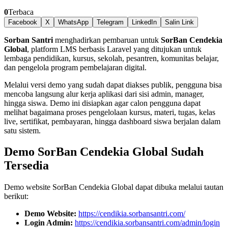
0
Terbaca
Facebook
X
WhatsApp
Telegram
LinkedIn
Salin Link
Sorban Santri
menghadirkan pembaruan untuk
SorBan Cendekia
Global
, platform LMS berbasis Laravel yang ditujukan untuk
lembaga pendidikan, kursus, sekolah, pesantren, komunitas belajar,
dan pengelola program pembelajaran digital.
Melalui versi demo yang sudah dapat diakses publik, pengguna bisa
mencoba langsung alur kerja aplikasi dari sisi admin, manager,
hingga siswa. Demo ini disiapkan agar calon pengguna dapat
melihat bagaimana proses pengelolaan kursus, materi, tugas, kelas
live, sertifikat, pembayaran, hingga dashboard siswa berjalan dalam
satu sistem.
Demo SorBan Cendekia Global Sudah
Tersedia
Demo website SorBan Cendekia Global dapat dibuka melalui tautan
berikut:
Demo Website:
https://cendikia.sorbansantri.com/
Login Admin:
https://cendikia.sorbansantri.com/admin/login