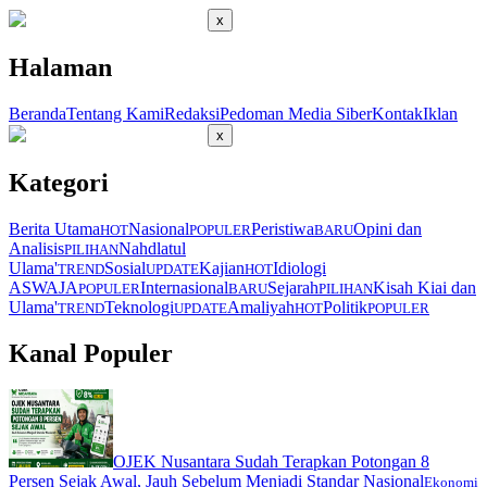
x
Halaman
Beranda
Tentang Kami
Redaksi
Pedoman Media Siber
Kontak
Iklan
x
Kategori
Berita Utama
Nasional
Peristiwa
Opini dan
HOT
POPULER
BARU
Analisis
Nahdlatul
PILIHAN
Ulama'
Sosial
Kajian
Idiologi
TREND
UPDATE
HOT
ASWAJA
Internasional
Sejarah
Kisah Kiai dan
POPULER
BARU
PILIHAN
Ulama'
Teknologi
Amaliyah
Politik
TREND
UPDATE
HOT
POPULER
Kanal Populer
OJEK Nusantara Sudah Terapkan Potongan 8
Persen Sejak Awal, Jauh Sebelum Menjadi Standar Nasional
Ekonomi