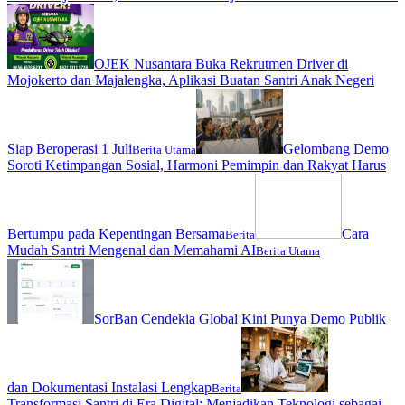
OJEK Nusantara Buka Rekrutmen Driver di
Mojokerto dan Majalengka, Aplikasi Buatan Santri Anak Negeri
Siap Beroperasi 1 Juli
Gelombang Demo
Berita Utama
Soroti Ketimpangan Sosial, Harmoni Pemimpin dan Rakyat Harus
Bertumpu pada Kepentingan Bersama
Cara
Berita
Mudah Santri Mengenal dan Memahami AI
Berita Utama
SorBan Cendekia Global Kini Punya Demo Publik
dan Dokumentasi Instalasi Lengkap
Berita
Transformasi Santri di Era Digital: Menjadikan Teknologi sebagai