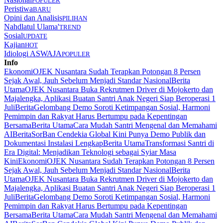
POPULER
Peristiwa
BARU
Opini dan Analisis
PILIHAN
Nahdlatul Ulama'
TREND
Sosial
UPDATE
Kajian
HOT
Idiologi ASWAJA
POPULER
Info
Ekonomi
OJEK Nusantara Sudah Terapkan Potongan 8 Persen
Sejak Awal, Jauh Sebelum Menjadi Standar Nasional
Berita
Utama
OJEK Nusantara Buka Rekrutmen Driver di Mojokerto dan
Majalengka, Aplikasi Buatan Santri Anak Negeri Siap Beroperasi 1
Juli
Berita
Gelombang Demo Soroti Ketimpangan Sosial, Harmoni
Pemimpin dan Rakyat Harus Bertumpu pada Kepentingan
Bersama
Berita Utama
Cara Mudah Santri Mengenal dan Memahami
AI
Berita
SorBan Cendekia Global Kini Punya Demo Publik dan
Dokumentasi Instalasi Lengkap
Berita Utama
Transformasi Santri di
Era Digital: Menjadikan Teknologi sebagai Syiar Masa
Kini
Ekonomi
OJEK Nusantara Sudah Terapkan Potongan 8 Persen
Sejak Awal, Jauh Sebelum Menjadi Standar Nasional
Berita
Utama
OJEK Nusantara Buka Rekrutmen Driver di Mojokerto dan
Majalengka, Aplikasi Buatan Santri Anak Negeri Siap Beroperasi 1
Juli
Berita
Gelombang Demo Soroti Ketimpangan Sosial, Harmoni
Pemimpin dan Rakyat Harus Bertumpu pada Kepentingan
Bersama
Berita Utama
Cara Mudah Santri Mengenal dan Memahami