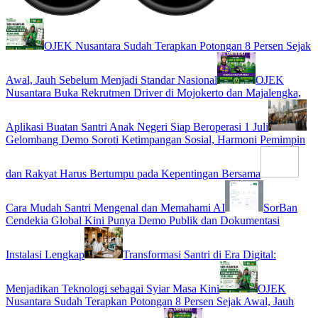
OJEK Nusantara Sudah Terapkan Potongan 8 Persen Sejak
Awal, Jauh Sebelum Menjadi Standar Nasional
OJEK
Nusantara Buka Rekrutmen Driver di Mojokerto dan Majalengka,
Aplikasi Buatan Santri Anak Negeri Siap Beroperasi 1 Juli
Gelombang Demo Soroti Ketimpangan Sosial, Harmoni Pemimpin
dan Rakyat Harus Bertumpu pada Kepentingan Bersama
Cara Mudah Santri Mengenal dan Memahami AI
SorBan
Cendekia Global Kini Punya Demo Publik dan Dokumentasi
Instalasi Lengkap
Transformasi Santri di Era Digital:
Menjadikan Teknologi sebagai Syiar Masa Kini
OJEK
Nusantara Sudah Terapkan Potongan 8 Persen Sejak Awal, Jauh