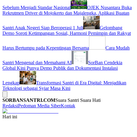
Sebelum Menjadi Standar Nasional
OJEK Nusantara Buka
Rekrutmen Driver di Mojokerto dan Majalengka, Aplikasi Buatan
Santri Anak Negeri Siap Beroperasi 1 Juli
Gelombang
Demo Soroti Ketimpangan Sosial, Harmoni Pemimpin dan Rakyat
Harus Bertumpu pada Kepentingan Bersama
Cara Mudah
Santri Mengenal dan Memahami AI
SorBan Cendekia
Global Kini Punya Demo Publik dan Dokumentasi Instalasi
Lengkap
Transformasi Santri di Era Digital: Menjadikan
Teknologi sebagai Syiar Masa Kini
SORBANSANTRI.COM
Suara Santri Suara Hati
Redaksi
Pedoman Media Siber
Kontak
Hari ini