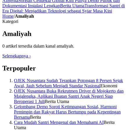
AI
Berita
SorBan Cendekia Global Kini Punya Demo Publik dan
Dokumentasi Instalasi Lengkap
Berita Utama
Transformasi Santri di
Era Digital: Menjadikan Teknologi sebagai Syiar Masa Kini
Home
/
Amaliyah
Kategori
Amaliyah
0
artikel tersedia dalam kanal
amaliyah
.
Selengkapnya
›
Terpopuler
OJEK Nusantara Sudah Terapkan Potongan 8 Persen Sejak
Awal, Jauh Sebelum Menjadi Standar Nasional
Ekonomi
OJEK Nusantara Buka Rekrutmen Driver di Mojokerto dan
Majalengka, Aplikasi Buatan Santri Anak Negeri Siap
Beroperasi 1 Juli
Berita Utama
Gelombang Demo Soroti Ketimpangan Sosial, Harmoni
Pemimpin dan Rakyat Harus Bertumpu pada Kepentingan
Bersama
Berita
Cara Mudah Santri Mengenal dan Memahami AI
Berita
Utama