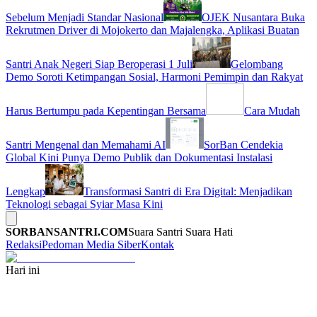
Sebelum Menjadi Standar Nasional
OJEK Nusantara Buka
Rekrutmen Driver di Mojokerto dan Majalengka, Aplikasi Buatan
Santri Anak Negeri Siap Beroperasi 1 Juli
Gelombang
Demo Soroti Ketimpangan Sosial, Harmoni Pemimpin dan Rakyat
Harus Bertumpu pada Kepentingan Bersama
Cara Mudah
Santri Mengenal dan Memahami AI
SorBan Cendekia
Global Kini Punya Demo Publik dan Dokumentasi Instalasi
Lengkap
Transformasi Santri di Era Digital: Menjadikan
Teknologi sebagai Syiar Masa Kini
SORBANSANTRI.COM
Suara Santri Suara Hati
Redaksi
Pedoman Media Siber
Kontak
Hari ini