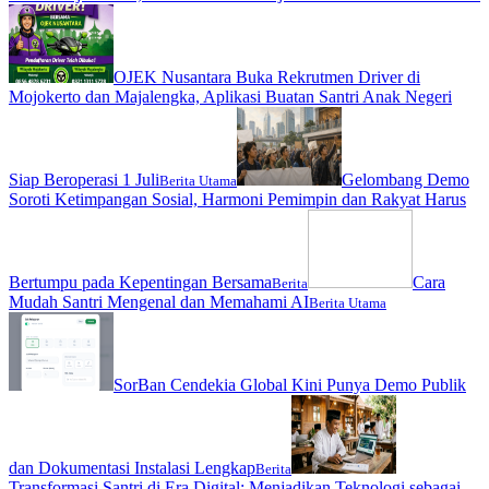
OJEK Nusantara Buka Rekrutmen Driver di
Mojokerto dan Majalengka, Aplikasi Buatan Santri Anak Negeri
Siap Beroperasi 1 Juli
Gelombang Demo
Berita Utama
Soroti Ketimpangan Sosial, Harmoni Pemimpin dan Rakyat Harus
Bertumpu pada Kepentingan Bersama
Cara
Berita
Mudah Santri Mengenal dan Memahami AI
Berita Utama
SorBan Cendekia Global Kini Punya Demo Publik
dan Dokumentasi Instalasi Lengkap
Berita
Transformasi Santri di Era Digital: Menjadikan Teknologi sebagai