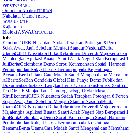
POPULER
Peristiwa
BARU
Opini dan Analisis
PILIHAN
Nahdlatul Ulama'
TREND
Sosial
UPDATE
Kajian
HOT
Idiologi ASWAJA
POPULER
Info
Ekonomi
OJEK Nusantara Sudah Terapkan Potongan 8 Persen
Sejak Awal, Jauh Sebelum Menjadi Standar Nasional
Berita
Utama
OJEK Nusantara Buka Rekrutmen Driver di Mojokerto dan
Majalengka, Aplikasi Buatan Santri Anak Negeri Siap Beroperasi 1
Juli
Berita
Gelombang Demo Soroti Ketimpangan Sosial, Harmoni
Pemimpin dan Rakyat Harus Bertumpu pada Kepentingan
Bersama
Berita Utama
Cara Mudah Santri Mengenal dan Memahami
AI
Berita
SorBan Cendekia Global Kini Punya Demo Publik dan
Dokumentasi Instalasi Lengkap
Berita Utama
Transformasi Santri di
Era Digital: Menjadikan Teknologi sebagai Syiar Masa
Kini
Ekonomi
OJEK Nusantara Sudah Terapkan Potongan 8 Persen
Sejak Awal, Jauh Sebelum Menjadi Standar Nasional
Berita
Utama
OJEK Nusantara Buka Rekrutmen Driver di Mojokerto dan
Majalengka, Aplikasi Buatan Santri Anak Negeri Siap Beroperasi 1
Juli
Berita
Gelombang Demo Soroti Ketimpangan Sosial, Harmoni
Pemimpin dan Rakyat Harus Bertumpu pada Kepentingan
Bersama
Berita Utama
Cara Mudah Santri Mengenal dan Memahami