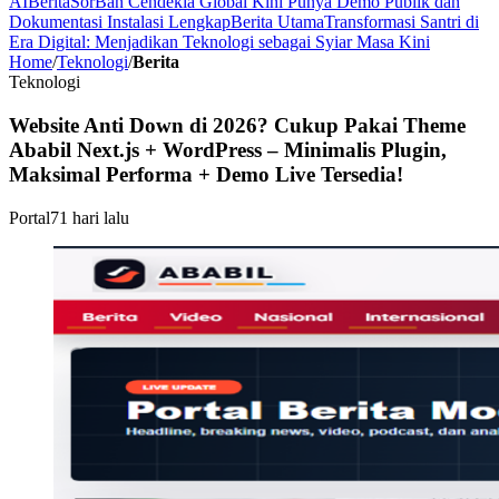
AI
Berita
SorBan Cendekia Global Kini Punya Demo Publik dan
Dokumentasi Instalasi Lengkap
Berita Utama
Transformasi Santri di
Era Digital: Menjadikan Teknologi sebagai Syiar Masa Kini
Home
/
Teknologi
/
Berita
Teknologi
Website Anti Down di 2026? Cukup Pakai Theme
Ababil Next.js + WordPress – Minimalis Plugin,
Maksimal Performa + Demo Live Tersedia!
Portal
71 hari lalu