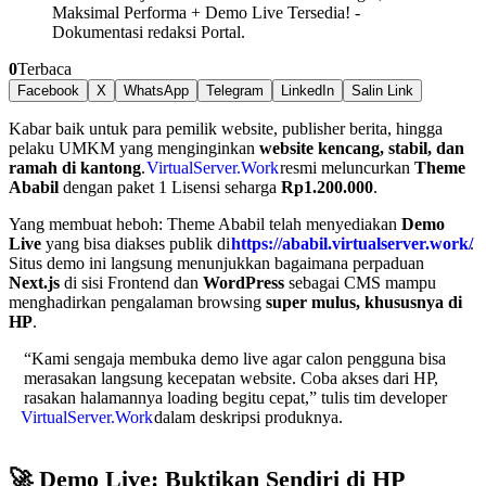
Maksimal Performa + Demo Live Tersedia!
-
Dokumentasi redaksi Portal.
0
Terbaca
Facebook
X
WhatsApp
Telegram
LinkedIn
Salin Link
Kabar baik untuk para pemilik website, publisher berita, hingga
pelaku UMKM yang menginginkan
website kencang, stabil, dan
ramah di kantong
.
VirtualServer.Work
resmi meluncurkan
Theme
Ababil
dengan paket 1 Lisensi seharga
Rp1.200.000
.
Yang membuat heboh: Theme Ababil telah menyediakan
Demo
Live
yang bisa diakses publik di
https://ababil.virtualserver.work/
.
Situs demo ini langsung menunjukkan bagaimana perpaduan
Next.js
di sisi Frontend dan
WordPress
sebagai CMS mampu
menghadirkan pengalaman browsing
super mulus, khususnya di
HP
.
“Kami sengaja membuka demo live agar calon pengguna bisa
merasakan langsung kecepatan website. Coba akses dari HP,
rasakan halamannya loading begitu cepat,” tulis tim developer
VirtualServer.Work
dalam deskripsi produknya.
🚀 Demo Live: Buktikan Sendiri di HP