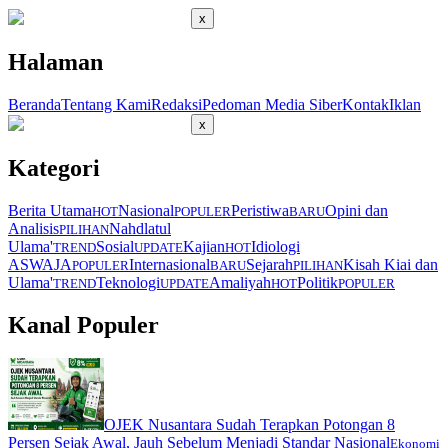
x
Halaman
Beranda
Tentang Kami
Redaksi
Pedoman Media Siber
Kontak
Iklan
x
Kategori
Berita Utama
Nasional
Peristiwa
Opini dan
HOT
POPULER
BARU
Analisis
Nahdlatul
PILIHAN
Ulama'
Sosial
Kajian
Idiologi
TREND
UPDATE
HOT
ASWAJA
Internasional
Sejarah
Kisah Kiai dan
POPULER
BARU
PILIHAN
Ulama'
Teknologi
Amaliyah
Politik
TREND
UPDATE
HOT
POPULER
Kanal Populer
OJEK Nusantara Sudah Terapkan Potongan 8
Persen Sejak Awal, Jauh Sebelum Menjadi Standar Nasional
Ekonomi