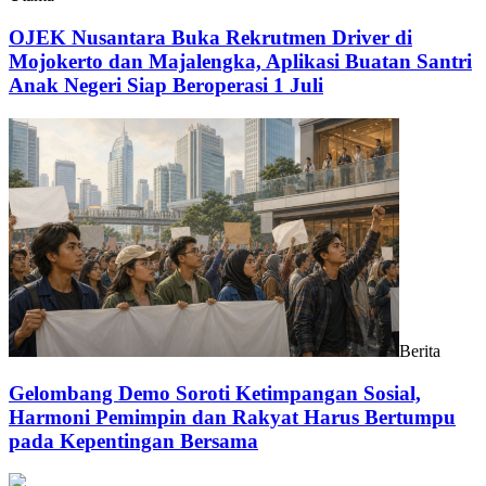
OJEK Nusantara Buka Rekrutmen Driver di
Mojokerto dan Majalengka, Aplikasi Buatan Santri
Anak Negeri Siap Beroperasi 1 Juli
Berita
Gelombang Demo Soroti Ketimpangan Sosial,
Harmoni Pemimpin dan Rakyat Harus Bertumpu
pada Kepentingan Bersama