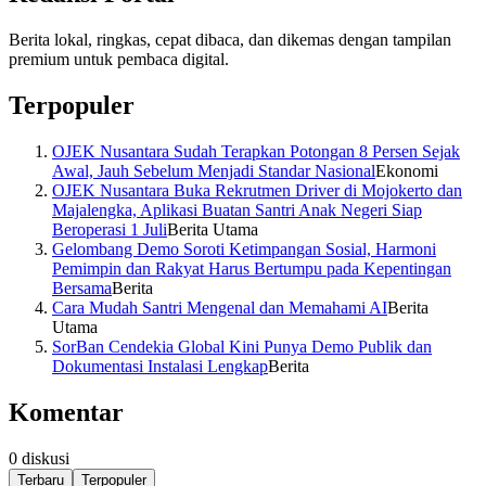
Berita lokal, ringkas, cepat dibaca, dan dikemas dengan tampilan
premium untuk pembaca digital.
Terpopuler
OJEK Nusantara Sudah Terapkan Potongan 8 Persen Sejak
Awal, Jauh Sebelum Menjadi Standar Nasional
Ekonomi
OJEK Nusantara Buka Rekrutmen Driver di Mojokerto dan
Majalengka, Aplikasi Buatan Santri Anak Negeri Siap
Beroperasi 1 Juli
Berita Utama
Gelombang Demo Soroti Ketimpangan Sosial, Harmoni
Pemimpin dan Rakyat Harus Bertumpu pada Kepentingan
Bersama
Berita
Cara Mudah Santri Mengenal dan Memahami AI
Berita
Utama
SorBan Cendekia Global Kini Punya Demo Publik dan
Dokumentasi Instalasi Lengkap
Berita
Komentar
0
diskusi
Terbaru
Terpopuler