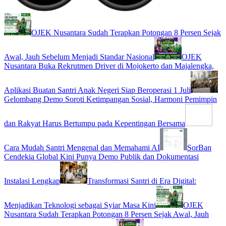
OJEK Nusantara Sudah Terapkan Potongan 8 Persen Sejak
Awal, Jauh Sebelum Menjadi Standar Nasional
OJEK
Nusantara Buka Rekrutmen Driver di Mojokerto dan Majalengka,
Aplikasi Buatan Santri Anak Negeri Siap Beroperasi 1 Juli
Gelombang Demo Soroti Ketimpangan Sosial, Harmoni Pemimpin
dan Rakyat Harus Bertumpu pada Kepentingan Bersama
Cara Mudah Santri Mengenal dan Memahami AI
SorBan
Cendekia Global Kini Punya Demo Publik dan Dokumentasi
Instalasi Lengkap
Transformasi Santri di Era Digital:
Menjadikan Teknologi sebagai Syiar Masa Kini
OJEK
Nusantara Sudah Terapkan Potongan 8 Persen Sejak Awal, Jauh