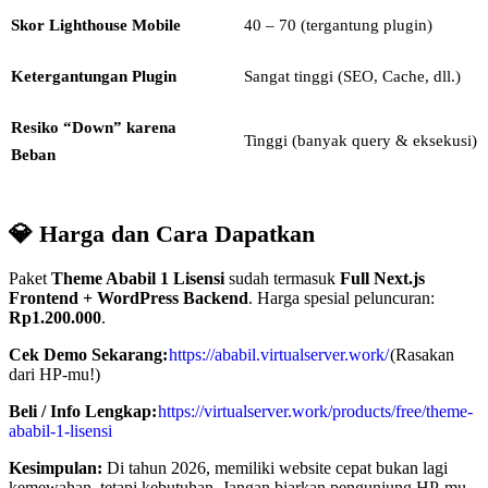
Skor Lighthouse Mobile
40 – 70 (tergantung plugin)
Ketergantungan Plugin
Sangat tinggi (SEO, Cache, dll.)
Resiko “Down” karena
Tinggi (banyak query & eksekusi)
Beban
💎 Harga dan Cara Dapatkan
Paket
Theme Ababil 1 Lisensi
sudah termasuk
Full Next.js
Frontend + WordPress Backend
. Harga spesial peluncuran:
Rp1.200.000
.
Cek Demo Sekarang:
https://ababil.virtualserver.work/
(Rasakan
dari HP-mu!)
Beli / Info Lengkap:
https://virtualserver.work/products/free/theme-
ababil-1-lisensi
Kesimpulan:
Di tahun 2026, memiliki website cepat bukan lagi
kemewahan, tetapi kebutuhan. Jangan biarkan pengunjung HP-mu