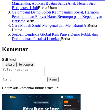
Majalengka, Aplikasi Buatan Santri Anak Negeri Siap
Beroperasi 1 Juli
Berita Utama
Gelombang Demo Soroti Ketimpangan Sosial, Harmoni
Pemimpin dan Rakyat Harus Bertumpu pada Kepentingan
Bersama
Berita
Cara Mudah Santri Mengenal dan Memahami AI
Berita
Utama
SorBan Cendekia Global Kini Punya Demo Publik dan
Dokumentasi Instalasi Lengkap
Berita
Komentar
0
diskusi
Terbaru
Terpopuler
Kirim
Belum ada komentar untuk artikel ini.