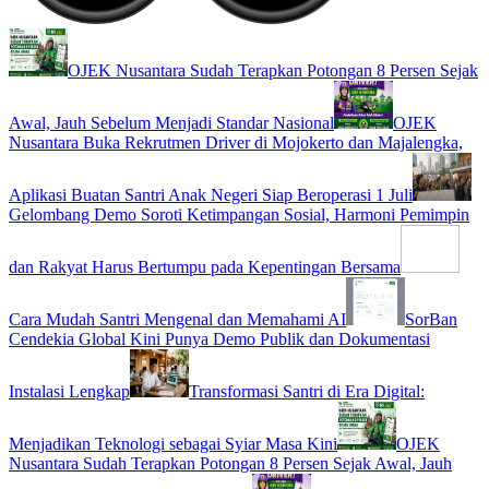
OJEK Nusantara Sudah Terapkan Potongan 8 Persen Sejak
Awal, Jauh Sebelum Menjadi Standar Nasional
OJEK
Nusantara Buka Rekrutmen Driver di Mojokerto dan Majalengka,
Aplikasi Buatan Santri Anak Negeri Siap Beroperasi 1 Juli
Gelombang Demo Soroti Ketimpangan Sosial, Harmoni Pemimpin
dan Rakyat Harus Bertumpu pada Kepentingan Bersama
Cara Mudah Santri Mengenal dan Memahami AI
SorBan
Cendekia Global Kini Punya Demo Publik dan Dokumentasi
Instalasi Lengkap
Transformasi Santri di Era Digital:
Menjadikan Teknologi sebagai Syiar Masa Kini
OJEK
Nusantara Sudah Terapkan Potongan 8 Persen Sejak Awal, Jauh