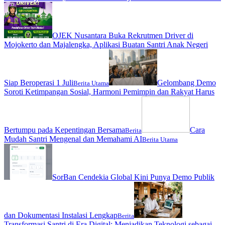
OJEK Nusantara Buka Rekrutmen Driver di
Mojokerto dan Majalengka, Aplikasi Buatan Santri Anak Negeri
Siap Beroperasi 1 Juli
Gelombang Demo
Berita Utama
Soroti Ketimpangan Sosial, Harmoni Pemimpin dan Rakyat Harus
Bertumpu pada Kepentingan Bersama
Cara
Berita
Mudah Santri Mengenal dan Memahami AI
Berita Utama
SorBan Cendekia Global Kini Punya Demo Publik
dan Dokumentasi Instalasi Lengkap
Berita
Transformasi Santri di Era Digital: Menjadikan Teknologi sebagai