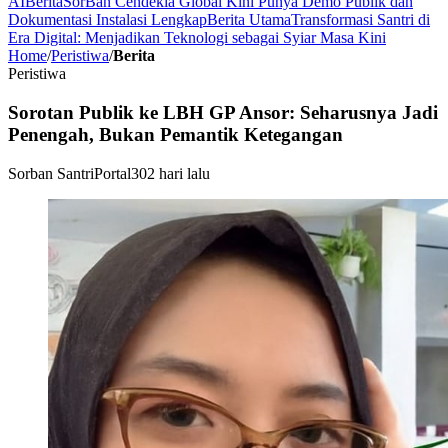
AI
Berita
SorBan Cendekia Global Kini Punya Demo Publik dan
Dokumentasi Instalasi Lengkap
Berita Utama
Transformasi Santri di
Era Digital: Menjadikan Teknologi sebagai Syiar Masa Kini
Home
/
Peristiwa
/
Berita
Peristiwa
Sorotan Publik ke LBH GP Ansor: Seharusnya Jadi
Penengah, Bukan Pemantik Ketegangan
Sorban Santri
Portal
302 hari lalu