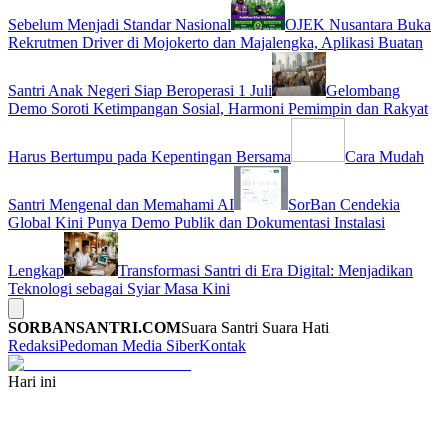
Sebelum Menjadi Standar Nasional
OJEK Nusantara Buka
Rekrutmen Driver di Mojokerto dan Majalengka, Aplikasi Buatan
Santri Anak Negeri Siap Beroperasi 1 Juli
Gelombang
Demo Soroti Ketimpangan Sosial, Harmoni Pemimpin dan Rakyat
Harus Bertumpu pada Kepentingan Bersama
Cara Mudah
Santri Mengenal dan Memahami AI
SorBan Cendekia
Global Kini Punya Demo Publik dan Dokumentasi Instalasi
Lengkap
Transformasi Santri di Era Digital: Menjadikan
Teknologi sebagai Syiar Masa Kini
SORBANSANTRI.COM
Suara Santri Suara Hati
Redaksi
Pedoman Media Siber
Kontak
Hari ini