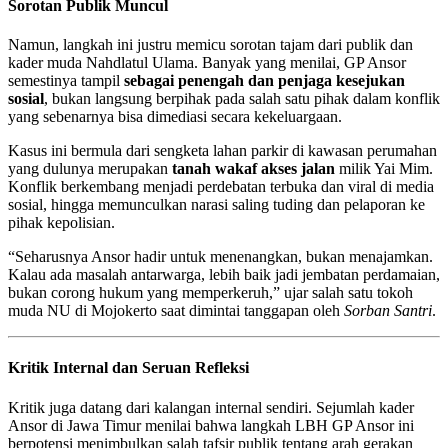
Sorotan Publik Muncul
Namun, langkah ini justru memicu sorotan tajam dari publik dan
kader muda Nahdlatul Ulama. Banyak yang menilai, GP Ansor
semestinya tampil
sebagai penengah dan penjaga kesejukan
sosial
, bukan langsung berpihak pada salah satu pihak dalam konflik
yang sebenarnya bisa dimediasi secara kekeluargaan.
Kasus ini bermula dari sengketa lahan parkir di kawasan perumahan
yang dulunya merupakan
tanah wakaf akses jalan
milik Yai Mim.
Konflik berkembang menjadi perdebatan terbuka dan viral di media
sosial, hingga memunculkan narasi saling tuding dan pelaporan ke
pihak kepolisian.
“Seharusnya Ansor hadir untuk menenangkan, bukan menajamkan.
Kalau ada masalah antarwarga, lebih baik jadi jembatan perdamaian,
bukan corong hukum yang memperkeruh,” ujar salah satu tokoh
muda NU di Mojokerto saat dimintai tanggapan oleh
Sorban Santri
.
Kritik Internal dan Seruan Refleksi
Kritik juga datang dari kalangan internal sendiri. Sejumlah kader
Ansor di Jawa Timur menilai bahwa langkah LBH GP Ansor ini
berpotensi menimbulkan salah tafsir publik tentang arah gerakan