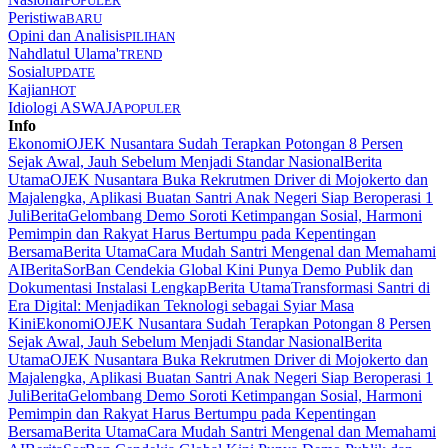
POPULER
Peristiwa
BARU
Opini dan Analisis
PILIHAN
Nahdlatul Ulama'
TREND
Sosial
UPDATE
Kajian
HOT
Idiologi ASWAJA
POPULER
Info
Ekonomi
OJEK Nusantara Sudah Terapkan Potongan 8 Persen
Sejak Awal, Jauh Sebelum Menjadi Standar Nasional
Berita
Utama
OJEK Nusantara Buka Rekrutmen Driver di Mojokerto dan
Majalengka, Aplikasi Buatan Santri Anak Negeri Siap Beroperasi 1
Juli
Berita
Gelombang Demo Soroti Ketimpangan Sosial, Harmoni
Pemimpin dan Rakyat Harus Bertumpu pada Kepentingan
Bersama
Berita Utama
Cara Mudah Santri Mengenal dan Memahami
AI
Berita
SorBan Cendekia Global Kini Punya Demo Publik dan
Dokumentasi Instalasi Lengkap
Berita Utama
Transformasi Santri di
Era Digital: Menjadikan Teknologi sebagai Syiar Masa
Kini
Ekonomi
OJEK Nusantara Sudah Terapkan Potongan 8 Persen
Sejak Awal, Jauh Sebelum Menjadi Standar Nasional
Berita
Utama
OJEK Nusantara Buka Rekrutmen Driver di Mojokerto dan
Majalengka, Aplikasi Buatan Santri Anak Negeri Siap Beroperasi 1
Juli
Berita
Gelombang Demo Soroti Ketimpangan Sosial, Harmoni
Pemimpin dan Rakyat Harus Bertumpu pada Kepentingan
Bersama
Berita Utama
Cara Mudah Santri Mengenal dan Memahami