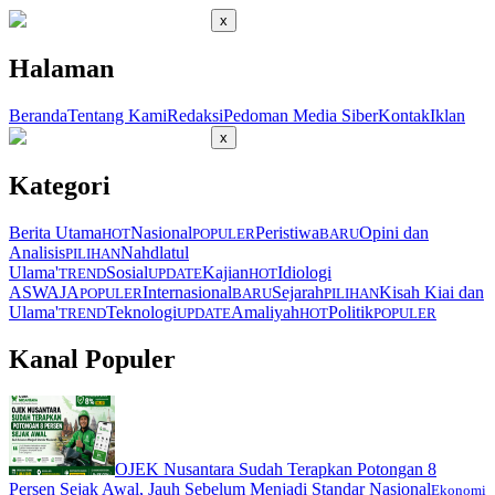
x
Halaman
Beranda
Tentang Kami
Redaksi
Pedoman Media Siber
Kontak
Iklan
x
Kategori
Berita Utama
Nasional
Peristiwa
Opini dan
HOT
POPULER
BARU
Analisis
Nahdlatul
PILIHAN
Ulama'
Sosial
Kajian
Idiologi
TREND
UPDATE
HOT
ASWAJA
Internasional
Sejarah
Kisah Kiai dan
POPULER
BARU
PILIHAN
Ulama'
Teknologi
Amaliyah
Politik
TREND
UPDATE
HOT
POPULER
Kanal Populer
OJEK Nusantara Sudah Terapkan Potongan 8
Persen Sejak Awal, Jauh Sebelum Menjadi Standar Nasional
Ekonomi