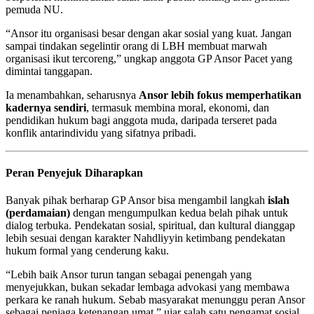
pemuda NU.
“Ansor itu organisasi besar dengan akar sosial yang kuat. Jangan
sampai tindakan segelintir orang di LBH membuat marwah
organisasi ikut tercoreng,” ungkap anggota GP Ansor Pacet yang
dimintai tanggapan.
Ia menambahkan, seharusnya
Ansor lebih fokus memperhatikan
kadernya sendiri
, termasuk membina moral, ekonomi, dan
pendidikan hukum bagi anggota muda, daripada terseret pada
konflik antarindividu yang sifatnya pribadi.
Peran Penyejuk Diharapkan
Banyak pihak berharap GP Ansor bisa mengambil langkah
islah
(perdamaian)
dengan mengumpulkan kedua belah pihak untuk
dialog terbuka. Pendekatan sosial, spiritual, dan kultural dianggap
lebih sesuai dengan karakter Nahdliyyin ketimbang pendekatan
hukum formal yang cenderung kaku.
“Lebih baik Ansor turun tangan sebagai penengah yang
menyejukkan, bukan sekadar lembaga advokasi yang membawa
perkara ke ranah hukum. Sebab masyarakat menunggu peran Ansor
sebagai penjaga ketenangan umat,” ujar salah satu pengamat sosial