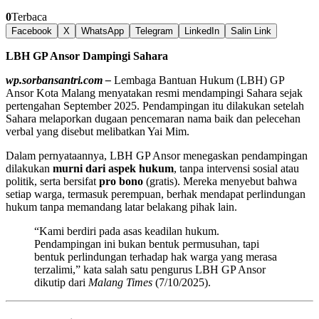
0
Terbaca
Facebook
X
WhatsApp
Telegram
LinkedIn
Salin Link
LBH GP Ansor Dampingi Sahara
wp.sorbansantri.com –
Lembaga Bantuan Hukum (LBH) GP
Ansor Kota Malang menyatakan resmi mendampingi Sahara sejak
pertengahan September 2025. Pendampingan itu dilakukan setelah
Sahara melaporkan dugaan pencemaran nama baik dan pelecehan
verbal yang disebut melibatkan Yai Mim.
Dalam pernyataannya, LBH GP Ansor menegaskan pendampingan
dilakukan
murni dari aspek hukum
, tanpa intervensi sosial atau
politik, serta bersifat
pro bono
(gratis). Mereka menyebut bahwa
setiap warga, termasuk perempuan, berhak mendapat perlindungan
hukum tanpa memandang latar belakang pihak lain.
“Kami berdiri pada asas keadilan hukum.
Pendampingan ini bukan bentuk permusuhan, tapi
bentuk perlindungan terhadap hak warga yang merasa
terzalimi,” kata salah satu pengurus LBH GP Ansor
dikutip dari
Malang Times
(7/10/2025).