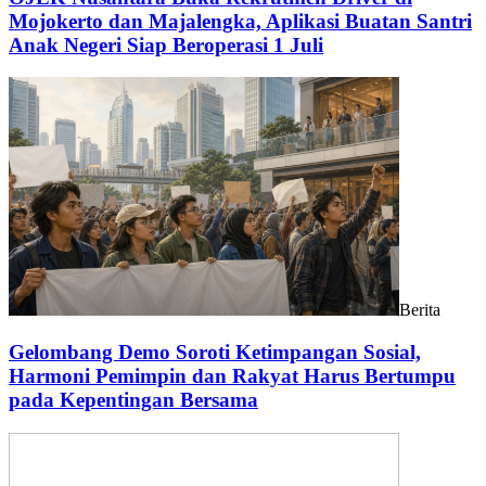
Mojokerto dan Majalengka, Aplikasi Buatan Santri
Anak Negeri Siap Beroperasi 1 Juli
Berita
Gelombang Demo Soroti Ketimpangan Sosial,
Harmoni Pemimpin dan Rakyat Harus Bertumpu
pada Kepentingan Bersama