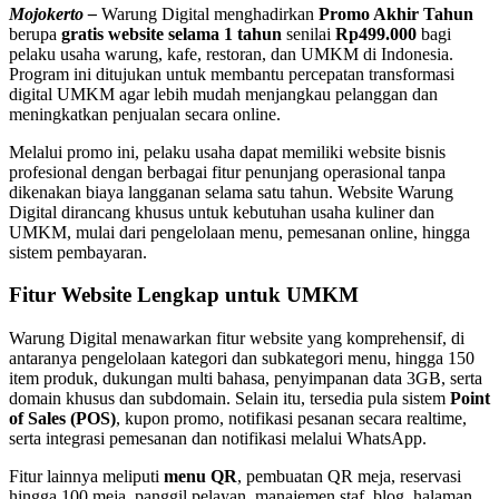
Mojokerto –
Warung Digital menghadirkan
Promo Akhir Tahun
berupa
gratis website selama 1 tahun
senilai
Rp499.000
bagi
pelaku usaha warung, kafe, restoran, dan UMKM di Indonesia.
Program ini ditujukan untuk membantu percepatan transformasi
digital UMKM agar lebih mudah menjangkau pelanggan dan
meningkatkan penjualan secara online.
Melalui promo ini, pelaku usaha dapat memiliki website bisnis
profesional dengan berbagai fitur penunjang operasional tanpa
dikenakan biaya langganan selama satu tahun. Website Warung
Digital dirancang khusus untuk kebutuhan usaha kuliner dan
UMKM, mulai dari pengelolaan menu, pemesanan online, hingga
sistem pembayaran.
Fitur Website Lengkap untuk UMKM
Warung Digital menawarkan fitur website yang komprehensif, di
antaranya pengelolaan kategori dan subkategori menu, hingga 150
item produk, dukungan multi bahasa, penyimpanan data 3GB, serta
domain khusus dan subdomain. Selain itu, tersedia pula sistem
Point
of Sales (POS)
, kupon promo, notifikasi pesanan secara realtime,
serta integrasi pemesanan dan notifikasi melalui WhatsApp.
Fitur lainnya meliputi
menu QR
, pembuatan QR meja, reservasi
hingga 100 meja, panggil pelayan, manajemen staf, blog, halaman