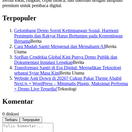
Berita lokal, ringkas, cepat dibaca, dan dikemas dengan tampilan
premium untuk pembaca digital.
Terpopuler
Gelombang Demo Soroti Ketimpangan Sosial, Harmoni
Pemimpin dan Rakyat Harus Bertumpu pada Kepentingan
Bersama
Berita
Cara Mudah Santri Mengenal dan Memahami AI
Berita
Utama
SorBan Cendekia Global Kini Punya Demo Publik dan
Dokumentasi Instalasi Lengkap
Berita
Transformasi Santri di Era Digital: Menjadikan Teknologi
sebagai Syiar Masa Kini
Berita Utama
Website Anti Down di 2026? Cukup Pakai Theme Ababil
Next.js + WordPress – Minimalis Plugin, Maksimal Performa
+ Demo Live Tersedia!
Teknologi
Komentar
0
diskusi
Terbaru
Terpopuler