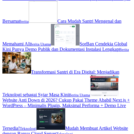
Bersama
Cara Mudah Santri Mengenal dan
Berita
Memahami AI
SorBan Cendekia Global
Berita Utama
Kini Punya Demo Publik dan Dokumentasi Instalasi Lengkap
Berita
Transformasi Santri di Era Digital: Menjadikan
Teknologi sebagai Syiar Masa Kini
Berita Utama
Website Anti Down di 2026? Cukup Pakai Theme Ababil Next.js +
WordPress – Minimalis Plugin, Maksimal Performa + Demo Live
Tersedia!
Mudah Membuat Artikel Website
Teknologi
dengan Banyu Cloud Server
Teknologi