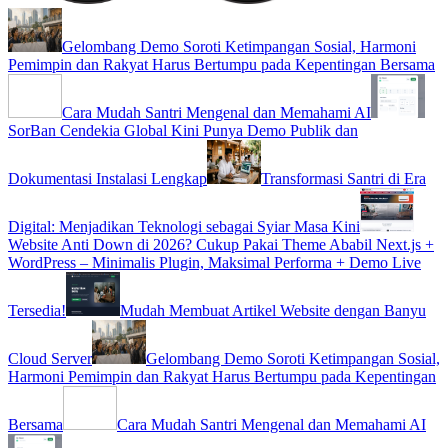
Gelombang Demo Soroti Ketimpangan Sosial, Harmoni
Pemimpin dan Rakyat Harus Bertumpu pada Kepentingan Bersama
Cara Mudah Santri Mengenal dan Memahami AI
SorBan Cendekia Global Kini Punya Demo Publik dan
Dokumentasi Instalasi Lengkap
Transformasi Santri di Era
Digital: Menjadikan Teknologi sebagai Syiar Masa Kini
Website Anti Down di 2026? Cukup Pakai Theme Ababil Next.js +
WordPress – Minimalis Plugin, Maksimal Performa + Demo Live
Tersedia!
Mudah Membuat Artikel Website dengan Banyu
Cloud Server
Gelombang Demo Soroti Ketimpangan Sosial,
Harmoni Pemimpin dan Rakyat Harus Bertumpu pada Kepentingan
Bersama
Cara Mudah Santri Mengenal dan Memahami AI