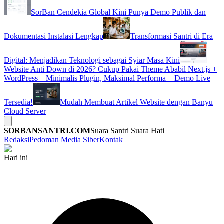
SorBan Cendekia Global Kini Punya Demo Publik dan
Dokumentasi Instalasi Lengkap
Transformasi Santri di Era
Digital: Menjadikan Teknologi sebagai Syiar Masa Kini
Website Anti Down di 2026? Cukup Pakai Theme Ababil Next.js +
WordPress – Minimalis Plugin, Maksimal Performa + Demo Live
Tersedia!
Mudah Membuat Artikel Website dengan Banyu
Cloud Server
SORBANSANTRI.COM
Suara Santri Suara Hati
Redaksi
Pedoman Media Siber
Kontak
Hari ini