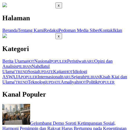
x
Halaman
Beranda
Tentang Kami
Redaksi
Pedoman Media Siber
Kontak
Iklan
x
Kategori
Berita Utama
Nasional
Peristiwa
Opini dan
HOT
POPULER
BARU
Analisis
Nahdlatul
PILIHAN
Ulama'
Sosial
Kajian
Idiologi
TREND
UPDATE
HOT
ASWAJA
Internasional
Sejarah
Kisah Kiai dan
POPULER
BARU
PILIHAN
Ulama'
Teknologi
Amaliyah
Politik
TREND
UPDATE
HOT
POPULER
Kanal Populer
Gelombang Demo Soroti Ketimpangan Sosial,
Harmoni Pemimpin dan Rakyat Harus Bertumpu pada Kepentingan