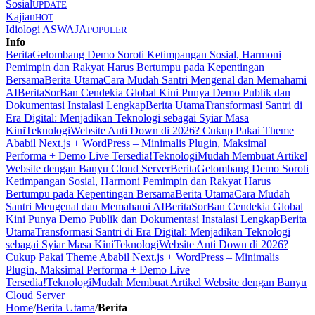
Sosial
UPDATE
Kajian
HOT
Idiologi ASWAJA
POPULER
Info
Berita
Gelombang Demo Soroti Ketimpangan Sosial, Harmoni
Pemimpin dan Rakyat Harus Bertumpu pada Kepentingan
Bersama
Berita Utama
Cara Mudah Santri Mengenal dan Memahami
AI
Berita
SorBan Cendekia Global Kini Punya Demo Publik dan
Dokumentasi Instalasi Lengkap
Berita Utama
Transformasi Santri di
Era Digital: Menjadikan Teknologi sebagai Syiar Masa
Kini
Teknologi
Website Anti Down di 2026? Cukup Pakai Theme
Ababil Next.js + WordPress – Minimalis Plugin, Maksimal
Performa + Demo Live Tersedia!
Teknologi
Mudah Membuat Artikel
Website dengan Banyu Cloud Server
Berita
Gelombang Demo Soroti
Ketimpangan Sosial, Harmoni Pemimpin dan Rakyat Harus
Bertumpu pada Kepentingan Bersama
Berita Utama
Cara Mudah
Santri Mengenal dan Memahami AI
Berita
SorBan Cendekia Global
Kini Punya Demo Publik dan Dokumentasi Instalasi Lengkap
Berita
Utama
Transformasi Santri di Era Digital: Menjadikan Teknologi
sebagai Syiar Masa Kini
Teknologi
Website Anti Down di 2026?
Cukup Pakai Theme Ababil Next.js + WordPress – Minimalis
Plugin, Maksimal Performa + Demo Live
Tersedia!
Teknologi
Mudah Membuat Artikel Website dengan Banyu
Cloud Server
Home
/
Berita Utama
/
Berita