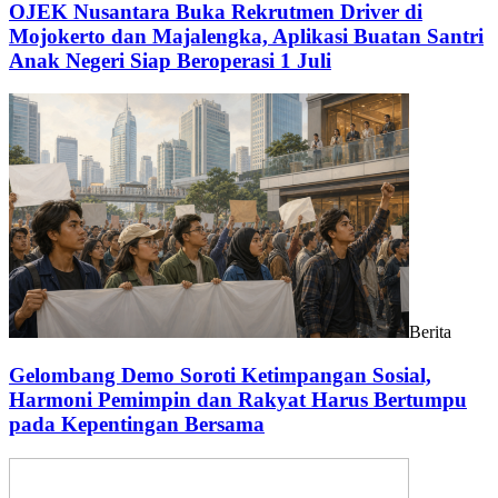
OJEK Nusantara Buka Rekrutmen Driver di
Mojokerto dan Majalengka, Aplikasi Buatan Santri
Anak Negeri Siap Beroperasi 1 Juli
Berita
Gelombang Demo Soroti Ketimpangan Sosial,
Harmoni Pemimpin dan Rakyat Harus Bertumpu
pada Kepentingan Bersama