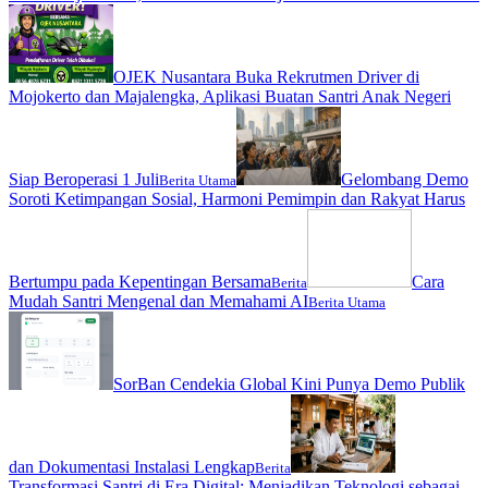
OJEK Nusantara Buka Rekrutmen Driver di
Mojokerto dan Majalengka, Aplikasi Buatan Santri Anak Negeri
Siap Beroperasi 1 Juli
Gelombang Demo
Berita Utama
Soroti Ketimpangan Sosial, Harmoni Pemimpin dan Rakyat Harus
Bertumpu pada Kepentingan Bersama
Cara
Berita
Mudah Santri Mengenal dan Memahami AI
Berita Utama
SorBan Cendekia Global Kini Punya Demo Publik
dan Dokumentasi Instalasi Lengkap
Berita
Transformasi Santri di Era Digital: Menjadikan Teknologi sebagai