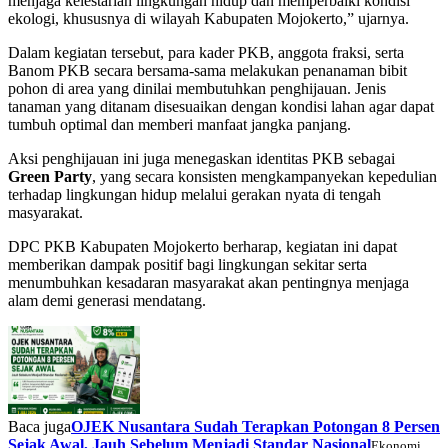
menjaga kelestarian lingkungan hidup dan memperbaiki kondisi
ekologi, khususnya di wilayah Kabupaten Mojokerto,” ujarnya.
Dalam kegiatan tersebut, para kader PKB, anggota fraksi, serta
Banom PKB secara bersama-sama melakukan penanaman bibit
pohon di area yang dinilai membutuhkan penghijauan. Jenis
tanaman yang ditanam disesuaikan dengan kondisi lahan agar dapat
tumbuh optimal dan memberi manfaat jangka panjang.
Aksi penghijauan ini juga menegaskan identitas PKB sebagai
Green Party
, yang secara konsisten mengkampanyekan kepedulian
terhadap lingkungan hidup melalui gerakan nyata di tengah
masyarakat.
DPC PKB Kabupaten Mojokerto berharap, kegiatan ini dapat
memberikan dampak positif bagi lingkungan sekitar serta
menumbuhkan kesadaran masyarakat akan pentingnya menjaga
alam demi generasi mendatang.
Baca juga
OJEK Nusantara Sudah Terapkan Potongan 8 Persen
Sejak Awal, Jauh Sebelum Menjadi Standar Nasional
Ekonomi