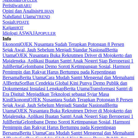
POPULER
Peristiwa
BARU
Opini dan Analisis
PILIHAN
Nahdlatul Ulama'
TREND
Sosial
UPDATE
Kajian
HOT
Idiologi ASWAJA
POPULER
Info
Ekonomi
OJEK Nusantara Sudah Terapkan Potongan 8 Persen
Sejak Awal, Jauh Sebelum Menjadi Standar Nasional
Berita
Utama
OJEK Nusantara Buka Rekrutmen Driver di Mojokerto dan
Majalengka, Aplikasi Buatan Santri Anak Negeri Siap Beroperasi 1
Juli
Berita
Gelombang Demo Soroti Ketimpangan Sosial, Harmoni
Pemimpin dan Rakyat Harus Bertumpu pada Kepentingan
Bersama
Berita Utama
Cara Mudah Santri Mengenal dan Memahami
AI
Berita
SorBan Cendekia Global Kini Punya Demo Publik dan
Dokumentasi Instalasi Lengkap
Berita Utama
Transformasi Santri di
Era Digital: Menjadikan Teknologi sebagai Syiar Masa
Kini
Ekonomi
OJEK Nusantara Sudah Terapkan Potongan 8 Persen
Sejak Awal, Jauh Sebelum Menjadi Standar Nasional
Berita
Utama
OJEK Nusantara Buka Rekrutmen Driver di Mojokerto dan
Majalengka, Aplikasi Buatan Santri Anak Negeri Siap Beroperasi 1
Juli
Berita
Gelombang Demo Soroti Ketimpangan Sosial, Harmoni
Pemimpin dan Rakyat Harus Bertumpu pada Kepentingan
Bersama
Berita Utama
Cara Mudah Santri Mengenal dan Memahami