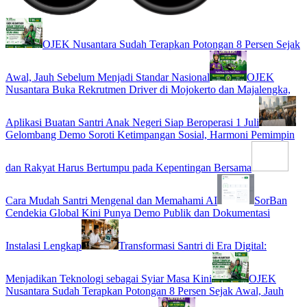
OJEK Nusantara Sudah Terapkan Potongan 8 Persen Sejak
Awal, Jauh Sebelum Menjadi Standar Nasional
OJEK
Nusantara Buka Rekrutmen Driver di Mojokerto dan Majalengka,
Aplikasi Buatan Santri Anak Negeri Siap Beroperasi 1 Juli
Gelombang Demo Soroti Ketimpangan Sosial, Harmoni Pemimpin
dan Rakyat Harus Bertumpu pada Kepentingan Bersama
Cara Mudah Santri Mengenal dan Memahami AI
SorBan
Cendekia Global Kini Punya Demo Publik dan Dokumentasi
Instalasi Lengkap
Transformasi Santri di Era Digital:
Menjadikan Teknologi sebagai Syiar Masa Kini
OJEK
Nusantara Sudah Terapkan Potongan 8 Persen Sejak Awal, Jauh