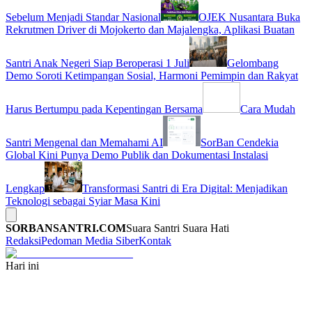
Sebelum Menjadi Standar Nasional
OJEK Nusantara Buka
Rekrutmen Driver di Mojokerto dan Majalengka, Aplikasi Buatan
Santri Anak Negeri Siap Beroperasi 1 Juli
Gelombang
Demo Soroti Ketimpangan Sosial, Harmoni Pemimpin dan Rakyat
Harus Bertumpu pada Kepentingan Bersama
Cara Mudah
Santri Mengenal dan Memahami AI
SorBan Cendekia
Global Kini Punya Demo Publik dan Dokumentasi Instalasi
Lengkap
Transformasi Santri di Era Digital: Menjadikan
Teknologi sebagai Syiar Masa Kini
SORBANSANTRI.COM
Suara Santri Suara Hati
Redaksi
Pedoman Media Siber
Kontak
Hari ini