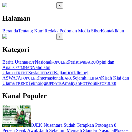
x
Halaman
Beranda
Tentang Kami
Redaksi
Pedoman Media Siber
Kontak
Iklan
x
Kategori
Berita Utama
Nasional
Peristiwa
Opini dan
HOT
POPULER
BARU
Analisis
Nahdlatul
PILIHAN
Ulama'
Sosial
Kajian
Idiologi
TREND
UPDATE
HOT
ASWAJA
Internasional
Sejarah
Kisah Kiai dan
POPULER
BARU
PILIHAN
Ulama'
Teknologi
Amaliyah
Politik
TREND
UPDATE
HOT
POPULER
Kanal Populer
OJEK Nusantara Sudah Terapkan Potongan 8
Persen Sejak Awal, Jauh Sebelum Menjadi Standar Nasional
Ekonomi