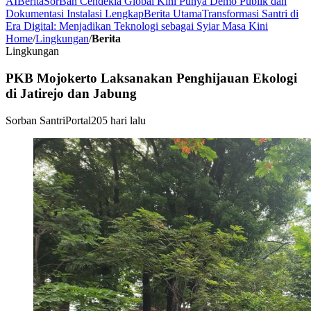
AI
Berita
SorBan Cendekia Global Kini Punya Demo Publik dan
Dokumentasi Instalasi Lengkap
Berita Utama
Transformasi Santri di
Era Digital: Menjadikan Teknologi sebagai Syiar Masa Kini
Home
/
Lingkungan
/
Berita
Lingkungan
PKB Mojokerto Laksanakan Penghijauan Ekologi
di Jatirejo dan Jabung
Sorban Santri
Portal
205 hari lalu