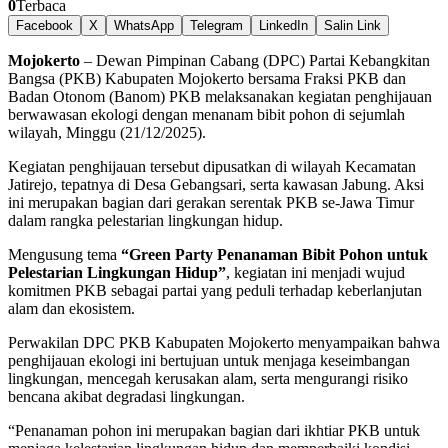
0
Terbaca
Facebook
X
WhatsApp
Telegram
LinkedIn
Salin Link
Mojokerto
– Dewan Pimpinan Cabang (DPC) Partai Kebangkitan
Bangsa (PKB) Kabupaten Mojokerto bersama Fraksi PKB dan
Badan Otonom (Banom) PKB melaksanakan kegiatan penghijauan
berwawasan ekologi dengan menanam bibit pohon di sejumlah
wilayah, Minggu (21/12/2025).
Kegiatan penghijauan tersebut dipusatkan di wilayah Kecamatan
Jatirejo, tepatnya di Desa Gebangsari, serta kawasan Jabung. Aksi
ini merupakan bagian dari gerakan serentak PKB se-Jawa Timur
dalam rangka pelestarian lingkungan hidup.
Mengusung tema
“Green Party Penanaman Bibit Pohon untuk
Pelestarian Lingkungan Hidup”
, kegiatan ini menjadi wujud
komitmen PKB sebagai partai yang peduli terhadap keberlanjutan
alam dan ekosistem.
Perwakilan DPC PKB Kabupaten Mojokerto menyampaikan bahwa
penghijauan ekologi ini bertujuan untuk menjaga keseimbangan
lingkungan, mencegah kerusakan alam, serta mengurangi risiko
bencana akibat degradasi lingkungan.
“Penanaman pohon ini merupakan bagian dari ikhtiar PKB untuk