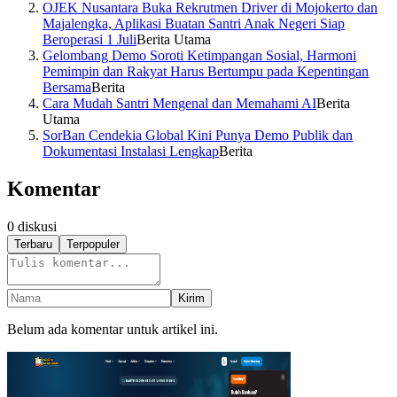
OJEK Nusantara Buka Rekrutmen Driver di Mojokerto dan
Majalengka, Aplikasi Buatan Santri Anak Negeri Siap
Beroperasi 1 Juli
Berita Utama
Gelombang Demo Soroti Ketimpangan Sosial, Harmoni
Pemimpin dan Rakyat Harus Bertumpu pada Kepentingan
Bersama
Berita
Cara Mudah Santri Mengenal dan Memahami AI
Berita
Utama
SorBan Cendekia Global Kini Punya Demo Publik dan
Dokumentasi Instalasi Lengkap
Berita
Komentar
0
diskusi
Terbaru
Terpopuler
Kirim
Belum ada komentar untuk artikel ini.