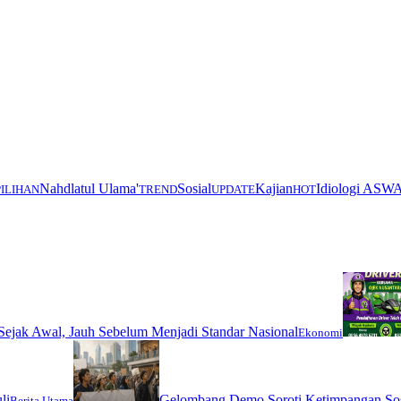
Nahdlatul Ulama'
Sosial
Kajian
Idiologi ASW
PILIHAN
TREND
UPDATE
HOT
ejak Awal, Jauh Sebelum Menjadi Standar Nasional
Ekonomi
li
Gelombang Demo Soroti Ketimpangan Sos
Berita Utama