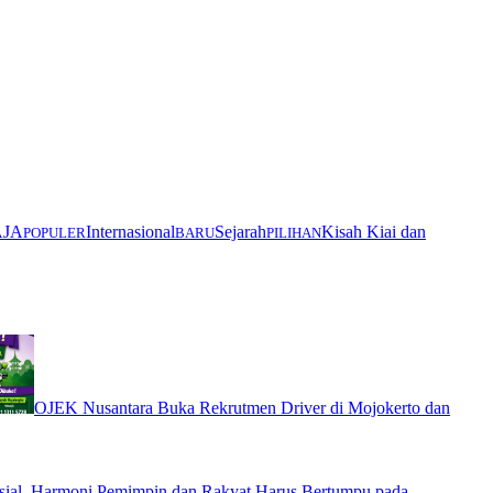
AJA
Internasional
Sejarah
Kisah Kiai dan
POPULER
BARU
PILIHAN
OJEK Nusantara Buka Rekrutmen Driver di Mojokerto dan
ial, Harmoni Pemimpin dan Rakyat Harus Bertumpu pada