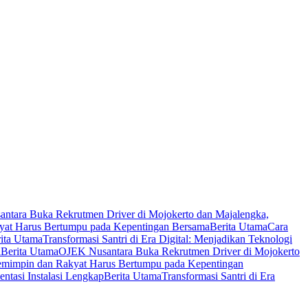
ntara Buka Rekrutmen Driver di Mojokerto dan Majalengka,
yat Harus Bertumpu pada Kepentingan Bersama
Berita Utama
Cara
ita Utama
Transformasi Santri di Era Digital: Menjadikan Teknologi
l
Berita Utama
OJEK Nusantara Buka Rekrutmen Driver di Mojokerto
emimpin dan Rakyat Harus Bertumpu pada Kepentingan
tasi Instalasi Lengkap
Berita Utama
Transformasi Santri di Era