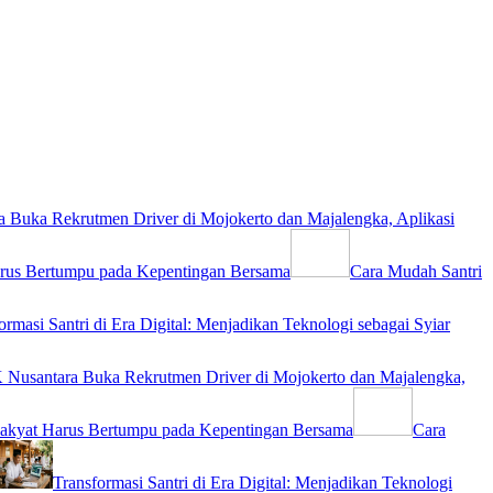
 Buka Rekrutmen Driver di Mojokerto dan Majalengka, Aplikasi
rus Bertumpu pada Kepentingan Bersama
Cara Mudah Santri
ormasi Santri di Era Digital: Menjadikan Teknologi sebagai Syiar
Nusantara Buka Rekrutmen Driver di Mojokerto dan Majalengka,
akyat Harus Bertumpu pada Kepentingan Bersama
Cara
Transformasi Santri di Era Digital: Menjadikan Teknologi