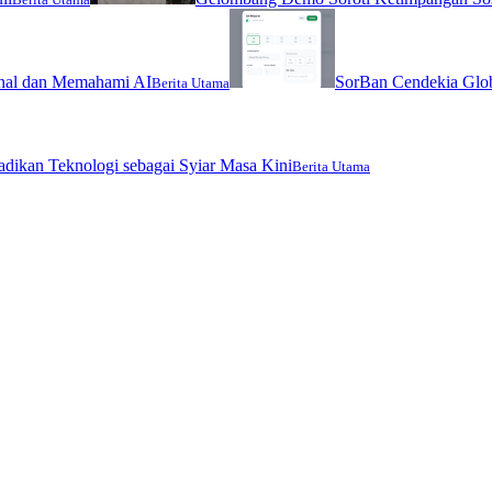
nal dan Memahami AI
SorBan Cendekia Glob
Berita Utama
jadikan Teknologi sebagai Syiar Masa Kini
Berita Utama