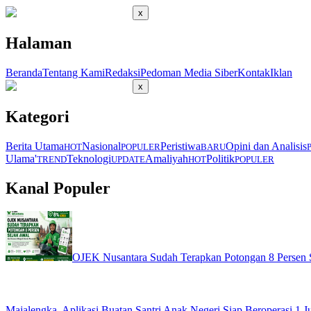
x
Halaman
Beranda
Tentang Kami
Redaksi
Pedoman Media Siber
Kontak
Iklan
x
Kategori
Berita Utama
Nasional
Peristiwa
Opini dan Analisis
HOT
POPULER
BARU
Ulama'
Teknologi
Amaliyah
Politik
TREND
UPDATE
HOT
POPULER
Kanal Populer
OJEK Nusantara Sudah Terapkan Potongan 8 Persen S
Majalengka, Aplikasi Buatan Santri Anak Negeri Siap Beroperasi 1 Ju