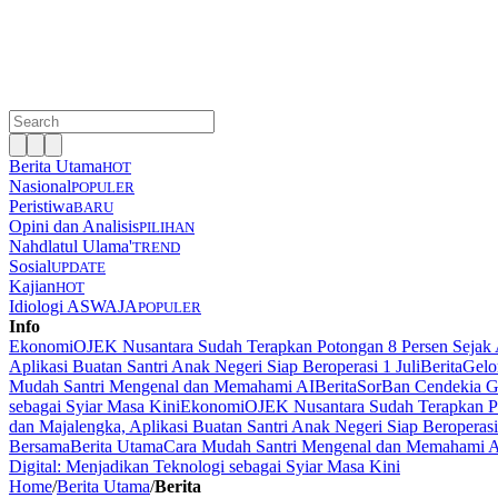
Berita Utama
HOT
Nasional
POPULER
Peristiwa
BARU
Opini dan Analisis
PILIHAN
Nahdlatul Ulama'
TREND
Sosial
UPDATE
Kajian
HOT
Idiologi ASWAJA
POPULER
Info
Ekonomi
OJEK Nusantara Sudah Terapkan Potongan 8 Persen Sejak 
Aplikasi Buatan Santri Anak Negeri Siap Beroperasi 1 Juli
Berita
Gelo
Mudah Santri Mengenal dan Memahami AI
Berita
SorBan Cendekia Gl
sebagai Syiar Masa Kini
Ekonomi
OJEK Nusantara Sudah Terapkan Po
dan Majalengka, Aplikasi Buatan Santri Anak Negeri Siap Beroperasi 
Bersama
Berita Utama
Cara Mudah Santri Mengenal dan Memahami 
Digital: Menjadikan Teknologi sebagai Syiar Masa Kini
Home
/
Berita Utama
/
Berita