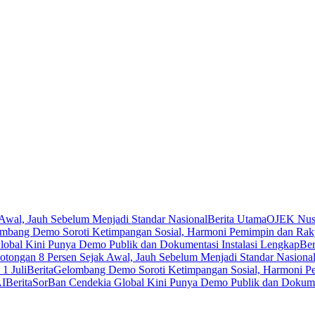
Awal, Jauh Sebelum Menjadi Standar Nasional
Berita Utama
OJEK Nusa
mbang Demo Soroti Ketimpangan Sosial, Harmoni Pemimpin dan Rak
obal Kini Punya Demo Publik dan Dokumentasi Instalasi Lengkap
Ber
tongan 8 Persen Sejak Awal, Jauh Sebelum Menjadi Standar Nasiona
1 Juli
Berita
Gelombang Demo Soroti Ketimpangan Sosial, Harmoni P
AI
Berita
SorBan Cendekia Global Kini Punya Demo Publik dan Dokumen